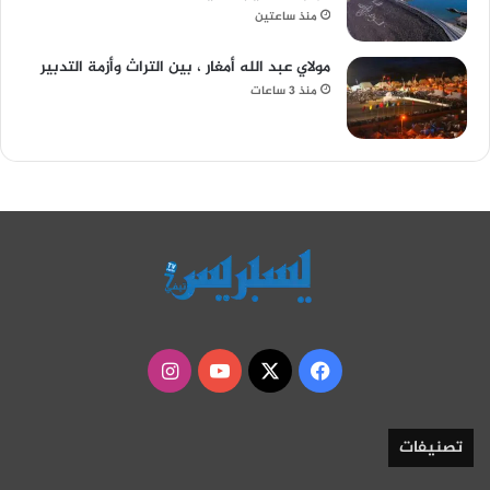
منذ ساعتين
مولاي عبد الله أمغار ، بين التراث وأزمة التدبير
منذ 3 ساعات
‫X
فيسبوك
‫YouTube
انستقرام
تصنيفات