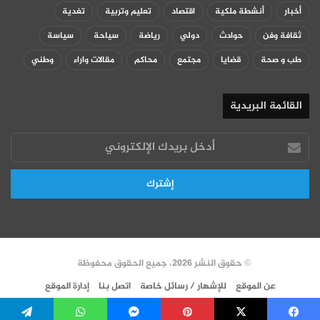
أخبار
أنشطة ملكية
اقتصاد
تعليم وتربية
تغدية
ثقافة وفن
حوادث
دولي
رياضة
سياحة
سياسة
طب و صحة
قضايا
مجتمع
محاكم
مقالات واراء
وطني
القائمة البريدية
أدخل
بريدك
الإلكتروني
© حقوق النشر 2026، جميع الحقوق محفوظة
عن الموقع
للإشهار / رسائل خاصة
اتصل بنا
إدارة الموقع
سياسة الخصوصية
VERSION FR