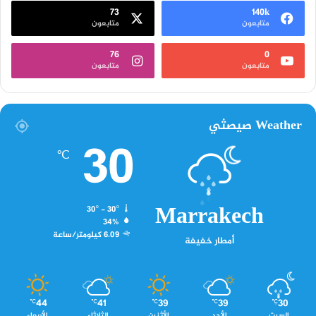
73
140k
متابعون
متابعون
76
0
متابعون
متابعون
Weather صيصثي
30
℃
Marrakech
30º - 30º
34%
6.09 كيلومتر/ساعة
أمطار خفيفة
44
41
39
39
30
℃
℃
℃
℃
℃
السبت
الأحد
الأثنين
الثلاثاء
الأربعاء