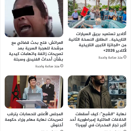
أكادير تستعيد بريق السيارات
التاريخية.. انطلاق النسخة الثانية
العرائش: فتح بحث قضائي مع
من «الجائزة الكبرى التاريخية
مرشحة للهجرة السرية بعد
لأكادير 2026»
تصريحات زائفة واتهامات كيدية
منذ ساعة واحدة
بشأن أحداث الفنيدق وسبتة
منذ ساعة واحدة
نهاية “الشبح”: كيف أسقطت
المجلس الأعلى للحسابات يترقب
الخلافات العائلية إمبراطورية أحد
تصريحات نهاية مهام وزراء حكومة
أكبر تجار المخدرات في أوروبا؟
أخنوش