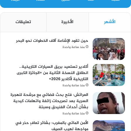
الأشهر
الأخيرة
تعليقات
حين تقود الإشاعة آلاف الخطوات نحو البحر
منذ ساعة واحدة
أكادير تستعيد بريق السيارات التاريخية..
انطلاق النسخة الثانية من «الجائزة الكبرى
التاريخية لأكادير 2026»
منذ ساعة واحدة
العرائش: فتح بحث قضائي مع مرشحة للهجرة
السرية بعد تصريحات زائفة واتهامات كيدية
بشأن أحداث الفنيدق وسبتة
منذ ساعة واحدة
الأمن المائي بالمغرب: بشائر تعافٍ حذر في
مواجهة لهيب الصيف