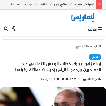
العرائش: فتح بحث قضائي مع مرشحة للهجرة السرية بعد تصريحات زائفة واتهامات كيدية بشأن أحداث الفنيدق وسبتة
بح
الوضع ا
القائمة
الرئيسية
/
دولي
دولي
إريك زامور يبارك خطاب الرئيس التونسي ضد
المهاجرين ويدعو للقيام بإجراءات مماثلة بفرنسا
هيئة التحرير
12/12/2025
دقيقة واحدة