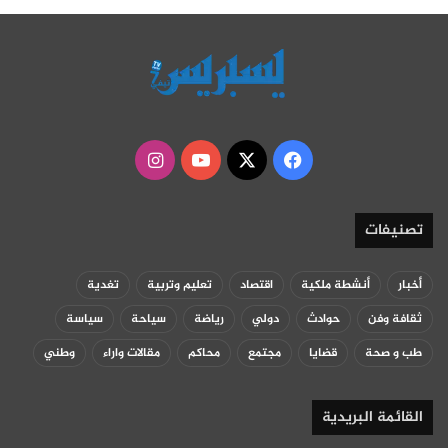
‫X
فيسبوك
‫YouTube
انستقرام
تصنيفات
أخبار
أنشطة ملكية
اقتصاد
تعليم وتربية
تغدية
ثقافة وفن
حوادث
دولي
رياضة
سياحة
سياسة
طب و صحة
قضايا
مجتمع
محاكم
مقالات واراء
وطني
القائمة البريدية