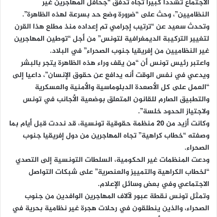
الاجتماع تشددا كبيرا تجاه تدفق “جحافل المهاجرين غير
النظاميين”، وحث على “ضرورة وضع حد بسرعة لهذه الظاهرة”.
وتحدث سعيد عن “ترتيب إجرامي تم إعداده منذ مطلع هذا القرن
لتغيير التركيبة الديمغرافية لتونس” من أجل “توطين المهاجرين
غير النظاميين من إفريقيا جنوب الصحراء” في البلاد.
واعتبر رئيس تونس أن “من يقف وراء هذه الظاهرة يتجر بالبشر
ويدعي في نفس الوقت أنه يدافع عن حقوق الإنسان”، داعيا إلى
“العمل على كل الأصعدة الدبلوماسية والأمنية والعسكرية
والتطبيق الصارم للقانون المتعلق بوضعية الأجانب في تونس
ولاجتياز الحدود خلسة”.
وكانت أزيد من 20 منظمة حقوقية تونسية، قد نددت قبل أيام بما
وصفته “خطاب كراهية” تجاه المهاجرين من دول إفريقيا جنوب
الصحراء.
ودعت المنظمات غير الحكومية، السلطات التونسية إلى التصدي
“لخطاب الكراهية والتمييز والعنصرية” على شبكات التواصل
الاجتماعي وفي بعض وسائل الإعلام.
وتمثل تونس نقطة عبور لآلاف المهاجرين الوافدين من جنوب
الصحراء، والذين ينطلقون في رحلات هجرة غير نظامية بحرية في