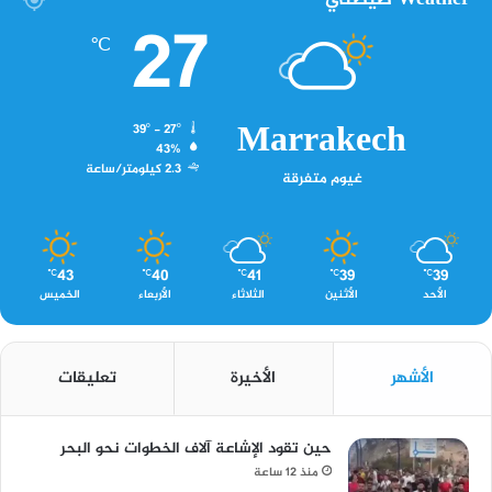
27
℃
Marrakech
39º - 27º
43%
2.3 كيلومتر/ساعة
غيوم متفرقة
43
40
41
39
39
℃
℃
℃
℃
℃
الأحد
الأثنين
الثلاثاء
الأربعاء
الخميس
الأشهر
الأخيرة
تعليقات
حين تقود الإشاعة آلاف الخطوات نحو البحر
منذ 12 ساعة