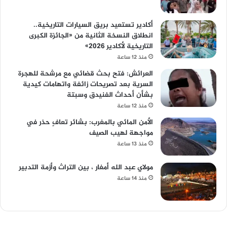
أكادير تستعيد بريق السيارات التاريخية..
انطلاق النسخة الثانية من «الجائزة الكبرى
التاريخية لأكادير 2026»
منذ 12 ساعة
العرائش: فتح بحث قضائي مع مرشحة للهجرة
السرية بعد تصريحات زائفة واتهامات كيدية
بشأن أحداث الفنيدق وسبتة
منذ 12 ساعة
الأمن المائي بالمغرب: بشائر تعافٍ حذر في
مواجهة لهيب الصيف
منذ 13 ساعة
مولاي عبد الله أمغار ، بين التراث وأزمة التدبير
منذ 14 ساعة