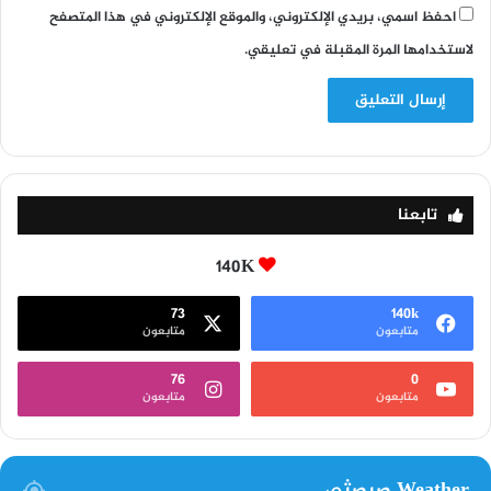
احفظ اسمي، بريدي الإلكتروني، والموقع الإلكتروني في هذا المتصفح
لاستخدامها المرة المقبلة في تعليقي.
تابعنا
140K
73
140k
متابعون
متابعون
76
0
متابعون
متابعون
Weather صيصثي