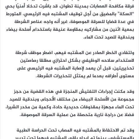
فرقة مكافحة العصابات بمدينة تطوان، قد باشرت تدخلا أمنيًا بحي
“السكة” بالمضيق من أجل توقيف المشتبه فيه الرئيسي، المتورط
في عدة قضايا للسرقة الموصوفة، غير أنه واجه عناصر الشرطة
بمعية اثنين من مشاركيه بمقاومة عنيفة باستخدام أسلحة بيضاء
وبندقية للصيد تحت الماء.
ولتفادي الخطر الصادر عن المشتبه فيهم، اضطر موظف شرطة
لاستخدام سلاحه الوظيفي بشكل احترازي مطلقا رصاصتين
تحذيريتين، قبل أن يعمد لإصابة المشتبه فيه الرئيسي على
مستوى أطرافه بعدما لم يمتثل لتحذيرات الشرطة.
وقد مكنت إجراءات التفتيش المنجزة في هذه القضية من حجز
مجموعة من الأسلحة البيضاء من مختلف الأحجام، وبندقية للصيد
تحت الماء مجهزة بمقذوفات حديدية حادة، وكمية من مخدر الشيرا،
فضلا عن دراجة نارية متحصلة من عملية السرقة الموصوفة.
وقد تم الاحتفاظ بالمشتبه فيه المصاب تحت الحراسة الطبية
بالمستشفى، بينما تم ايداع باقي المشتبه فيهما تحت تدبير