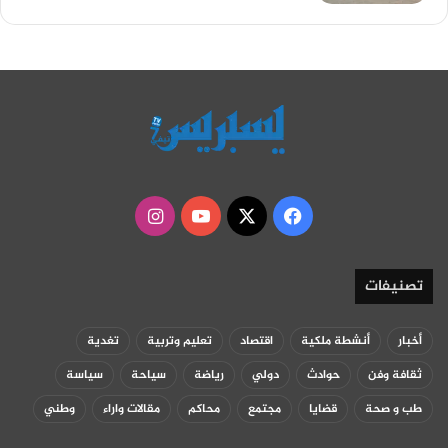
‫X
فيسبوك
‫YouTube
انستقرام
تصنيفات
أخبار
أنشطة ملكية
اقتصاد
تعليم وتربية
تغدية
ثقافة وفن
حوادث
دولي
رياضة
سياحة
سياسة
طب و صحة
قضايا
مجتمع
محاكم
مقالات واراء
وطني