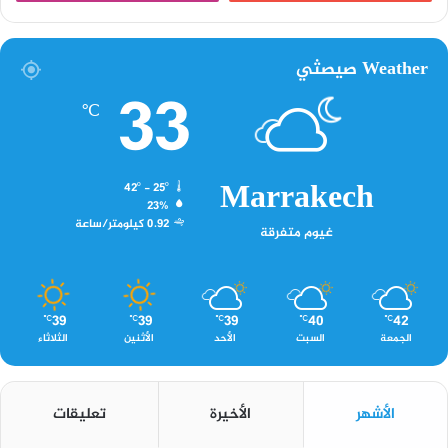
Weather صيصثي
33
℃
Marrakech
42º - 25º
23%
0.92 كيلومتر/ساعة
غيوم متفرقة
39
39
39
40
42
℃
℃
℃
℃
℃
الجمعة
السبت
الأحد
الأثنين
الثلاثاء
الأشهر
الأخيرة
تعليقات