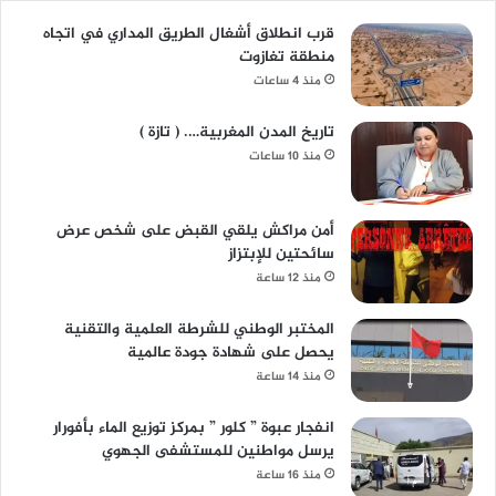
قرب انطلاق أشغال الطريق المداري في اتجاه
منطقة تغازوت
منذ 4 ساعات
تاريخ المدن المغربية…. ( تازة )
منذ 10 ساعات
أمن مراكش يلقي القبض على شخص عرض
سائحتين للإبتزاز
منذ 12 ساعة
المختبر الوطني للشرطة العلمية والتقنية
يحصل على شهادة جودة عالمية
منذ 14 ساعة
انفجار عبوة ” كلور ” بمركز توزيع الماء بأفورار
يرسل مواطنين للمستشفى الجهوي
منذ 16 ساعة