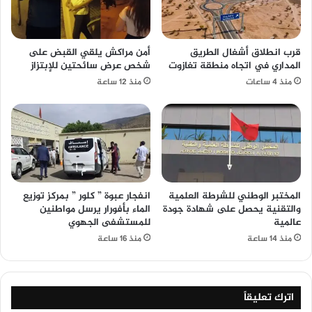
قرب انطلاق أشغال الطريق
أمن مراكش يلقي القبض على
المداري في اتجاه منطقة تغازوت
شخص عرض سائحتين للإبتزاز
منذ 4 ساعات
منذ 12 ساعة
المختبر الوطني للشرطة العلمية
انفجار عبوة ” كلور ” بمركز توزيع
والتقنية يحصل على شهادة جودة
الماء بأفورار يرسل مواطنين
عالمية
للمستشفى الجهوي
منذ 14 ساعة
منذ 16 ساعة
اترك تعليقاً