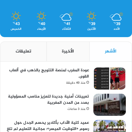
43
40
41
39
39
℃
℃
℃
℃
℃
الأحد
الأثنين
الثلاثاء
الأربعاء
الخميس
الأشهر
الأخيرة
تعليقات
عودة المغرب لمنصة التتويج بالذهب في ألعاب
القوى.
منذ 40 دقيقة
تعيينات أمنية جديدة لتعزيز مناصب المسؤولية
بعدد من المدن المغربية
منذ 3 ساعات
عميد كلية الآداب بأكادير يحسم الجدل حول
رسوم «التوقيت الميسر»: مجانية التعليم لم تلغ