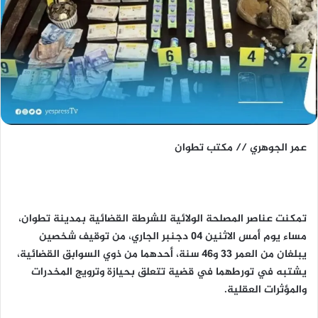
عمر الجوهري // مكتب تطوان
تمكنت عناصر المصلحة الولائية للشرطة القضائية بمدينة تطوان،
مساء يوم أمس الاثنين 04 دجنبر الجاري، من توقيف شخصين
يبلغان من العمر 33 و46 سنة، أحدهما من ذوي السوابق القضائية،
يشتبه في تورطهما في قضية تتعلق بحيازة وترويج المخدرات
والمؤثرات العقلية.