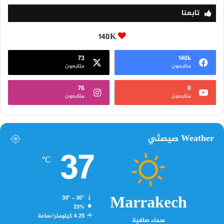
تابعنا
140K
73
140k
متابعون
متابعون
76
0
متابعون
متابعون
Weather صيصثي
37
℃
Marrakech
39º - 30º
23%
4.25 كيلومتر/ساعة
سماء صافية