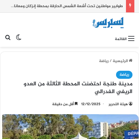
طوابير مواطنين تحت أشعة الشمس الحارقة بمحطة إنزكان ومعاناة يومية تطرح علامات استفهام حول جودة المرافق العمومية
بح
الوضع ا
القائمة
الرئيسية
/
رياضة
رياضة
مدينة طنجة احتضنت المحطة الثالثة من العدو
الريفي الفدرالي
هيئة التحرير
12/12/2025
أقل من دقيقة