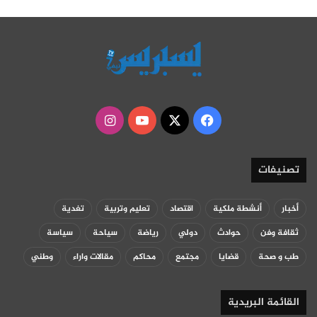
‫X
فيسبوك
‫YouTube
انستقرام
تصنيفات
أخبار
أنشطة ملكية
اقتصاد
تعليم وتربية
تغدية
ثقافة وفن
حوادث
دولي
رياضة
سياحة
سياسة
طب و صحة
قضايا
مجتمع
محاكم
مقالات واراء
وطني
القائمة البريدية