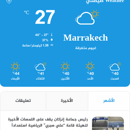
Weather صيصثي
27
℃
Marrakech
40º - 27º
37%
1.28 كيلومتر/ساعة
غيوم متفرقة
44
41
40
40
40
℃
℃
℃
℃
℃
السبت
الأحد
الأثنين
الثلاثاء
الأربعاء
الأشهر
الأخيرة
تعليقات
رئيس جماعة إنزكان يقف على اللمسات الأخيرة
لتهيئة قاعة “علي صبري” الرياضية استعداداً