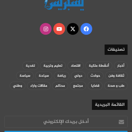
‫X
فيسبوك
‫YouTube
انستقرام
تصنيفات
أخبار
أنشطة ملكية
اقتصاد
تعليم وتربية
تغدية
ثقافة وفن
حوادث
دولي
رياضة
سياحة
سياسة
طب و صحة
قضايا
مجتمع
محاكم
مقالات واراء
وطني
القائمة البريدية
أدخل
بريدك
الإلكتروني