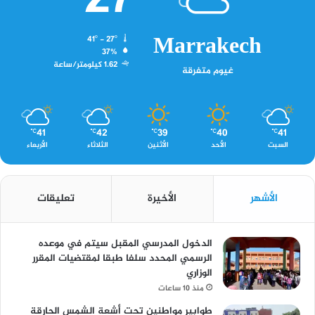
27
Marrakech
41º - 27º
37%
1.62 كيلومتر/ساعة
غيوم متفرقة
41
42
39
40
41
℃
℃
℃
℃
℃
السبت
الأحد
الأثنين
الثلاثاء
الأربعاء
الأشهر
الأخيرة
تعليقات
الدخول المدرسي المقبل سیتم في موعده
الرسمي المحدد سلفا طبقا لمقتضیات المقرر
الوزاري
منذ 10 ساعات
طوابير مواطنين تحت أشعة الشمس الحارقة