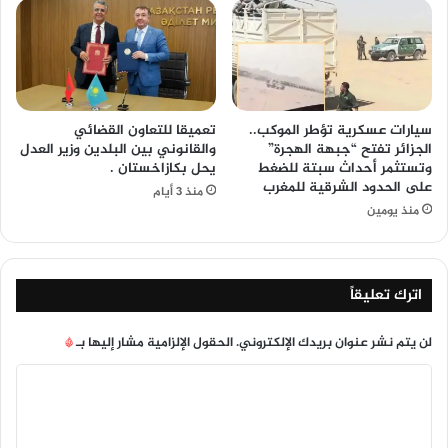
سيارات عسكرية تؤطر الموكب..
تعميقا للتعاون القضائي
الجزائر تفتح “جبهة الهجرة”
والقانوني بين البلدين وزير العدل
وتستثمر أحداث سبتة للضغط
يحل بكازاخستان .
على الحدود الشرقية للمغرب
منذ 3 أيام
منذ يومين
اترك تعليقاً
لن يتم نشر عنوان بريدك الإلكتروني.
الحقول الإلزامية مشار إليها بـ
*
ا
ل
ت