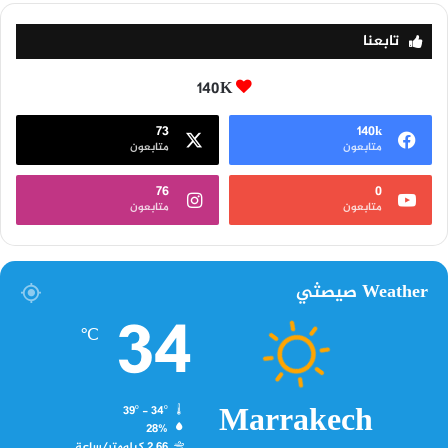
تابعنا
140K
73
140k
متابعون
متابعون
76
0
متابعون
متابعون
Weather صيصثي
34
℃
Marrakech
39º - 34º
28%
2.66 كيلومتر/ساعة