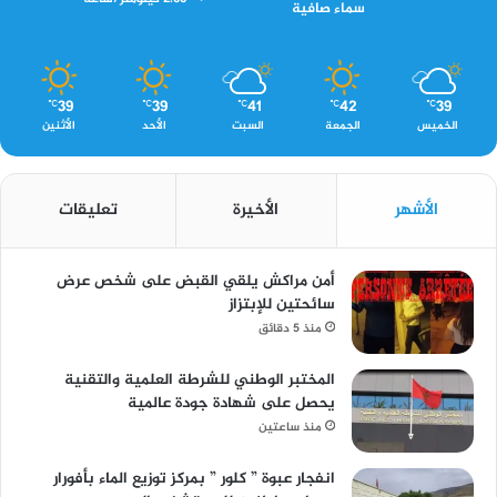
سماء صافية
39
39
41
42
39
℃
℃
℃
℃
℃
الخميس
الجمعة
السبت
الأحد
الأثنين
الأشهر
الأخيرة
تعليقات
أمن مراكش يلقي القبض على شخص عرض
سائحتين للإبتزاز
منذ 5 دقائق
المختبر الوطني للشرطة العلمية والتقنية
يحصل على شهادة جودة عالمية
منذ ساعتين
انفجار عبوة ” كلور ” بمركز توزيع الماء بأفورار