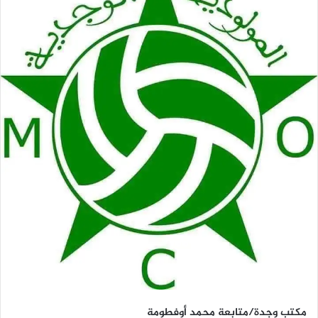
مكتب وجدة/متابعة محمد أوفطومة