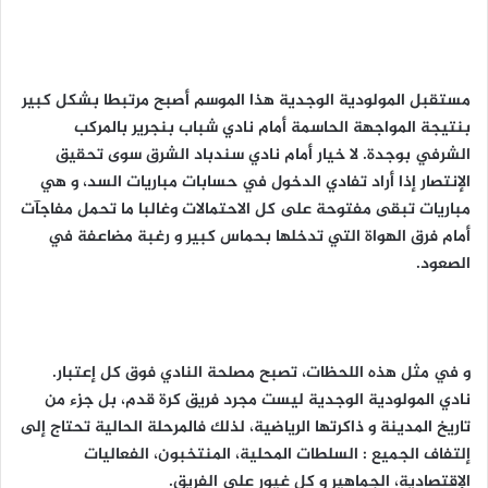
مستقبل المولودية الوجدية هذا الموسم أصبح مرتبطا بشكل كبير
بنتيجة المواجهة الحاسمة أمام نادي شباب بنجرير بالمركب
الشرفي بوجدة. لا خيار أمام نادي سندباد الشرق سوى تحقيق
الإنتصار إذا أراد تفادي الدخول في حسابات مباريات السد، و هي
مباريات تبقى مفتوحة على كل الاحتمالات وغالبا ما تحمل مفاجآت
أمام فرق الهواة التي تدخلها بحماس كبير و رغبة مضاعفة في
الصعود.
و في مثل هذه اللحظات، تصبح مصلحة النادي فوق كل إعتبار.
نادي المولودية الوجدية ليست مجرد فريق كرة قدم، بل جزء من
تاريخ المدينة و ذاكرتها الرياضية، لذلك فالمرحلة الحالية تحتاج إلى
إلتفاف الجميع : السلطات المحلية، المنتخبون، الفعاليات
الإقتصادية، الجماهير و كل غيور على الفريق.