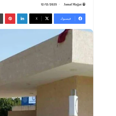
12/12/2025
Jamal Majjat
لينكدإن
بينتيريست
فيسبوك
‫X