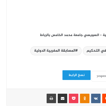
ماعية – السويسي جامعة محمد الخامس بالرباط
في التحكيم
المسابقة المغربية الدولية
نسخ الرابط
‏Reddit
‏VKontakte
Odnoklassniki
‫Pocket
مشاركة عبر البريد
طباعة