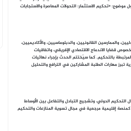
ل موضوع: «تحكيم الاستثمار: التحولات المعاصرة والاستجابات
ن، والممارسين القانونيين، والدبلوماسيين، والأكاديميين،
خصوص قضايا الاندماج الاقتصادي الإفريقي، واتفاقيات
 المرتبطة بالتحكيم. كما سيُختتم الحدث بإجراء نهائيات
تحكيم صورية تبرز مهارات الطلبة المشاركين في الترافع والتحليل
ل التحكيم الدولي، وتشجيع التبادل والتفاعل بين الأوساط
ب كمنصة إقليمية مرجعية في مجال تسوية المنازعات والتحكيم