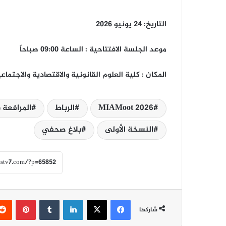
التاريخ: 24 يونيو 2026
موعد الجلسة الافتتاحية : الساعة 09:00 صباحاً
المكان : كلية العلوم القانونية والاقتصادية والاجت
MIAMoot 2026
الرباط
المرافعة 
النسخة الأولى
بلاغ صحفي
فيسبوك
‫X
لينكدإن
‏Tumblr
بينتيريست
شاركها