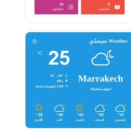
76
0
متابعون
متابعون
Weather صيصثي
25
℃
Marrakech
41º - 24º
55%
2.09 كيلومتر/ساعة
غيوم متفرقة
39
40
42
42
41
℃
℃
℃
℃
℃
الخميس
الجمعة
السبت
الأحد
الأثنين