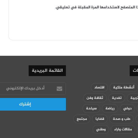
ا المتصفح لاستخدامها المرة المقبلة في تعليقي.
ات
القائمة البريدية
أدخل
أنشطة ملكية
اقتصاد
بريدك
ربية
تغدية
ثقافة وفن
الإلكتروني
دولي
رياضة
سياحة
طب و صحة
قضايا
مجتمع
مقالات واراء
وطني