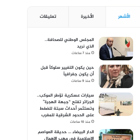
الأشهر
الأخيرة
تعليقات
المجلس الوطني للصحافة..
الذي نريد
منذ 7 ساعات
حين يكون التغيير سلوكاً قبل
أن يكون جغرافياً
منذ 9 ساعات
سيارات عسكرية تؤطر الموكب..
الجزائر تفتح “جبهة الهجرة”
وتستثمر أحداث سبتة للضغط
على الحدود الشرقية للمغرب
منذ 10 ساعات
الدار البيضاء … حديقة العواصم
الإسلامية في مهب الإهمال