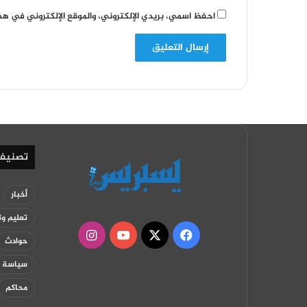
احفظ اسمي، بريدي الإلكتروني، والموقع الإلكتروني في هذ
تصنيف
أخبار
تعليم وت
‫X
فيسبوك
‫YouTube
انستقرام
حوادث
سياسة
محاكم