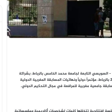
ة – السويسي التابعة لجامعة محمد الخامس بالرباط، بشراكة
مع كرسي منظمة التجارة العالمية، يوم 24 يونيو 2026 بالرباط، مؤتمراً دولياً ونهائيات المسابقة المغربية الدولية
لسة افتتاحية تتخللها كلمات لشخصيات أكاديمية ومؤسساتية