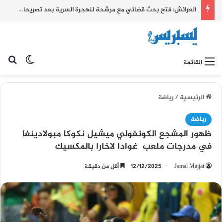
العرائش: فتح بحث قضائي مع مرشحة للهجرة السرية بعد تصريحات زائفة واتهامات كيدية بشأن أحداث الفنيدق وسبتة
بح
الوضع ا
القائمة
الرئيسية
/
رياضة
رياضة
ظهور المشجع الكونغولي ميشيل نكوكا مبولادينغا
في مدرجات ملعب غوادا لاخارا بالمكسيك
Jamal Majjat
12/12/2025
أقل من دقيقة