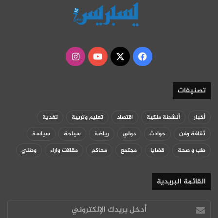
‫X
فيسبوك
‫YouTube
انستقرام
تصنيفات
أخبار
أنشطة ملكية
اقتصاد
تعليم وتربية
تغدية
ثقافة وفن
حوادث
دولي
رياضة
سياحة
سياسة
طب و صحة
قضايا
مجتمع
محاكم
مقالات واراء
وطني
القائمة البريدية
أدخل
بريدك