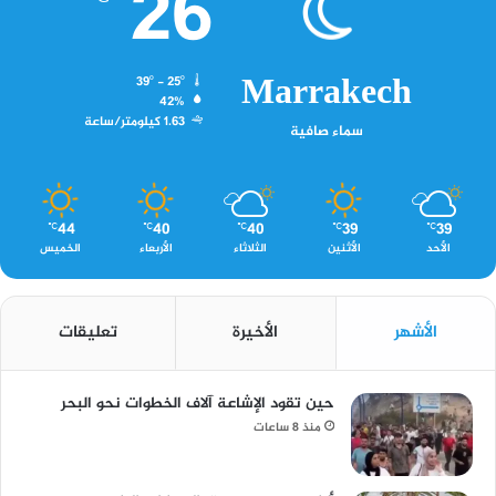
26
Marrakech
39º - 25º
42%
1.63 كيلومتر/ساعة
سماء صافية
44
40
40
39
39
℃
℃
℃
℃
℃
الأحد
الأثنين
الثلاثاء
الأربعاء
الخميس
الأشهر
الأخيرة
تعليقات
حين تقود الإشاعة آلاف الخطوات نحو البحر
منذ 8 ساعات