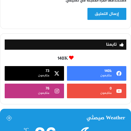
لاستخدامها المرة المقبلة في تعليقي.
تابعنا
140K
73
140k
متابعون
متابعون
76
0
متابعون
متابعون
Weather صيصثي
℃