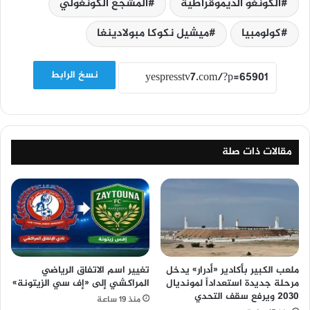
الكونغو الديموقراطية
المشجع الكونغولي
كولومبيا
ميشيل نكوكا مبولادينغا
نسخ الرابط
مقالات ذات صلة
ملعب الكبير بأكادير «أدرار» يدخل
تغيير اسم الاتفاق الرياضي
مرحلة جديدة استعداداً لمونديال
المراكشي إلى «إف سي الزيتونة»
2030 ويرفع سقف التحدي
منذ 19 ساعة