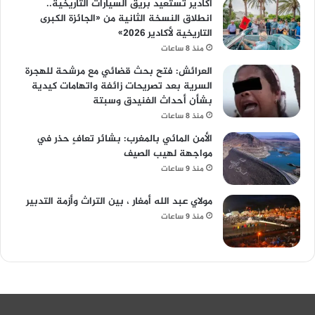
أكادير تستعيد بريق السيارات التاريخية..
انطلاق النسخة الثانية من «الجائزة الكبرى
التاريخية لأكادير 2026»
منذ 8 ساعات
العرائش: فتح بحث قضائي مع مرشحة للهجرة
السرية بعد تصريحات زائفة واتهامات كيدية
بشأن أحداث الفنيدق وسبتة
منذ 8 ساعات
الأمن المائي بالمغرب: بشائر تعافٍ حذر في
مواجهة لهيب الصيف
منذ 9 ساعات
مولاي عبد الله أمغار ، بين التراث وأزمة التدبير
منذ 9 ساعات