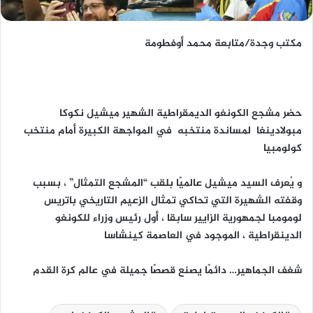
مكتب وجدة/متابعة محمد أوفطومة
حضر مشجع الكونغو الديمقراطية الشهير ميشيل نكوكا
مبولادينغا لمساندة منتخبه في المواجهة الكبيرة أمام منتخب
كولومبيا
و يُعرف السيد ميشيل عالميًا بلقب “المشجع التمثال” ، بسبب
وقفته الشهيرة التي تحاكي تمثال الزعيم التاريخي باتريس
لومومبا لجمهورية الزايير سابقا ، أول رئيس وزراء للكونغو
الدينقراطية ، الموجود في العاصمة كينشاسا
شغف الجماهير… دائمًا يصنع قصصًا جميلة في عالم كرة القدم