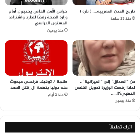
تاريخ المدن المغربية…. ( تازة )
حراس الأمن الخاص يحتجون أمام
وزارة الصحة رفضًا للطرد واشتراط
منذ 23 ساعة
المستوى الدراسي.
منذ يومين
من “الصداق” إلى “الميزانية”..
طنجة / توقيف فرنسي مبحوث
لماذا رفضت الوزيرة تمويل القفص
عنه دوليا بتهمة ال_قتل العمد
الذهبي؟!!…..
منذ 3 أيام
منذ يومين
اترك تعليقاً