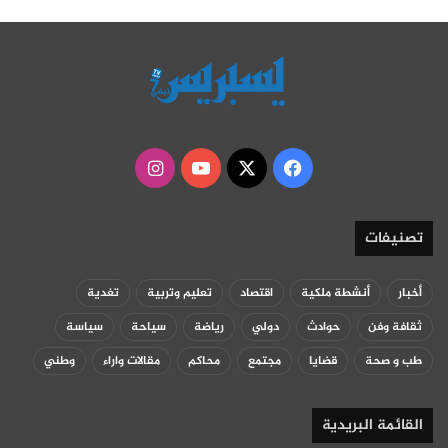
‫X
فيسبوك
‫YouTube
انستقرام
تصنيفات
أخبار
أنشطة ملكية
اقتصاد
تعليم وتربية
تغدية
ثقافة وفن
حوادث
دولي
رياضة
سياحة
سياسة
طب و صحة
قضايا
مجتمع
محاكم
مقالات واراء
وطني
القائمة البريدية