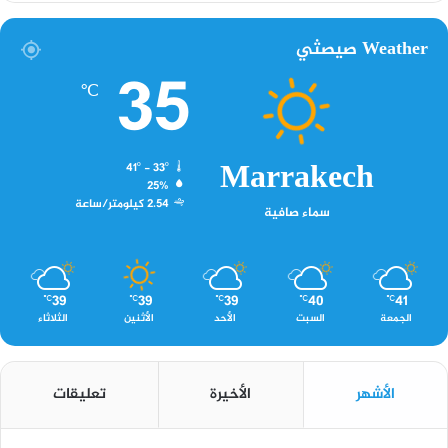
Weather صيصثي
35
℃
Marrakech
41º - 33º
25%
2.54 كيلومتر/ساعة
سماء صافية
39
39
39
40
41
℃
℃
℃
℃
℃
الجمعة
السبت
الأحد
الأثنين
الثلاثاء
الأشهر
الأخيرة
تعليقات