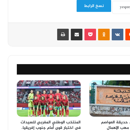
نسخ الرابط
‏Reddit
‏VKontakte
Odnoklassniki
‫Pocket
مشاركة عبر البريد
طباعة
 … حديقة العواصم
المنتخب الوطني المغربي للسيدات
مهب الإهمال
في اختبار قوي أمام جنوب إفريقيا.