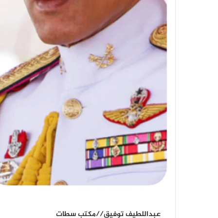
عبداللطيف توفيق//مكتب سطات