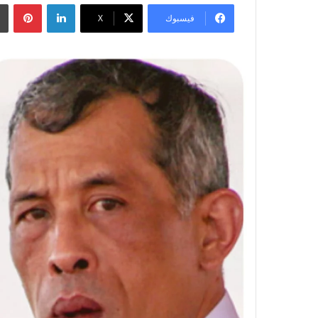
لينكدإن
بينتيريست
فيسبوك
‫X