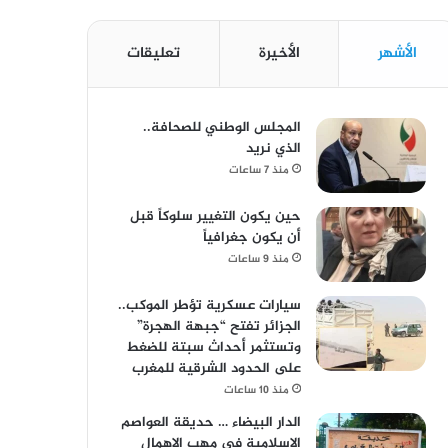
الأشهر
الأخيرة
تعليقات
المجلس الوطني للصحافة..
الذي نريد
منذ 7 ساعات
حين يكون التغيير سلوكاً قبل
أن يكون جغرافياً
منذ 9 ساعات
سيارات عسكرية تؤطر الموكب..
الجزائر تفتح “جبهة الهجرة”
وتستثمر أحداث سبتة للضغط
على الحدود الشرقية للمغرب
منذ 10 ساعات
الدار البيضاء … حديقة العواصم
الإسلامية في مهب الإهمال