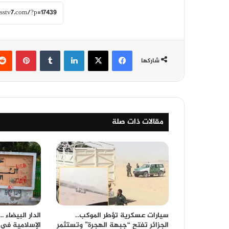
فيسبوك
‫X
لينكدإن
‏Tumblr
بينتيريست
شاركها
مقالات ذات صلة
سيارات عسكرية تؤطر الموكب..
الدار البيضاء
الجزائر تفتح “جبهة الهجرة” وتستثمر
الإسلامية في 