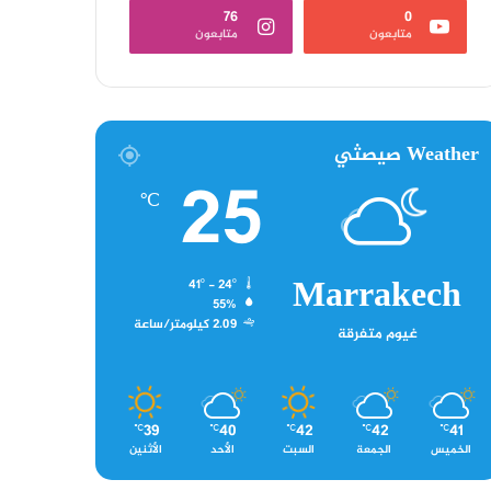
76
0
متابعون
متابعون
Weather صيصثي
25
℃
Marrakech
41º - 24º
55%
2.09 كيلومتر/ساعة
غيوم متفرقة
39
40
42
42
41
℃
℃
℃
℃
℃
الخميس
الجمعة
السبت
الأحد
الأثنين