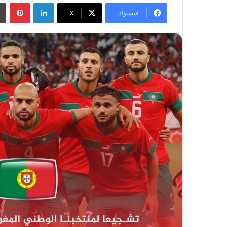
لينكدإن
بينتيريست
فيسبوك
‫X