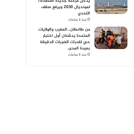
يدخل مرحلة جديدة استعداداً
لمونديال 2030 ويرفع سقف
التحدي
منذ 3 ساعات
من طانطان…المغرب والولايات
المتحدة يدشنان أول اختبار
حي لقدرات الضربات الدقيقة
بعيدة المدى.
منذ 5 ساعات