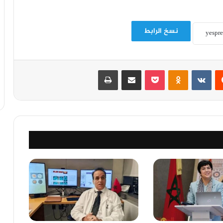
نسخ الرابط
‏Reddit
‏VKontakte
Odnoklassniki
‫Pocket
مشاركة عبر البريد
طباعة