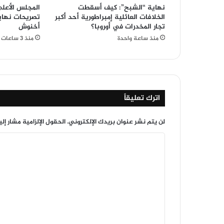
نهاية “الشبح”: كيف أسقطت
المجلس الأعل
الخلافات العائلية إمبراطورية أحد أكبر
تصريحات نهاية
تجار المخدرات في أوروبا؟
أخنوش
منذ ساعة واحدة
منذ 3 ساعات
اترك تعليقاً
لن يتم نشر عنوان بريدك الإلكتروني.
الحقول الإلزامية مشار إلي
ا
ل
ت
ع
ل
ي