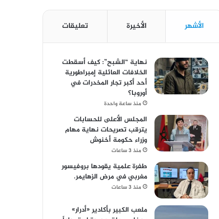
الأشهر
الأخيرة
تعليقات
نهاية “الشبح”: كيف أسقطت
الخلافات العائلية إمبراطورية
أحد أكبر تجار المخدرات في
أوروبا؟
منذ ساعة واحدة
المجلس الأعلى للحسابات
يترقب تصريحات نهاية مهام
وزراء حكومة أخنوش
منذ 3 ساعات
طفرة علمية يقودها بروفيسور
مغربي في مرض الزهايمر.
منذ 3 ساعات
ملعب الكبير بأكادير «أدرار»