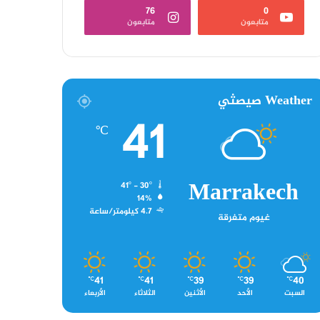
76
0
متابعون
متابعون
Weather صيصثي
41
℃
Marrakech
41º - 30º
14%
4.7 كيلومتر/ساعة
غيوم متفرقة
41
41
39
39
40
℃
℃
℃
℃
℃
السبت
الأحد
الأثنين
الثلاثاء
الأربعاء