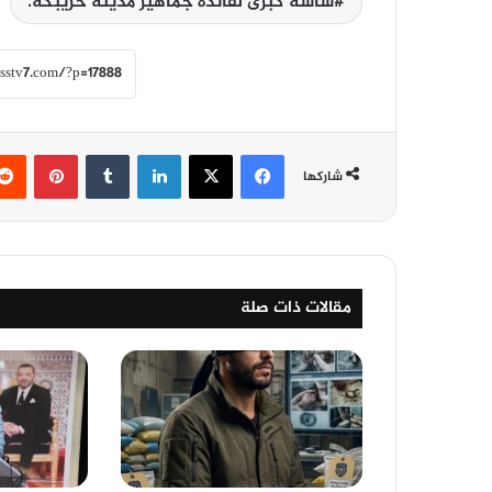
شاشة كبرى لفائدة جماهير مدينة خريبكة.
فيسبوك
‫X
لينكدإن
‏Tumblr
بينتيريست
شاركها
مقالات ذات صلة