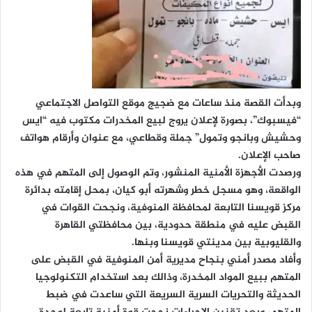
وبدأت القصة منذ ساعات مع ضجيج موقع التواصل الاجتماعي
“فيسبوك”، بصورة لإعلان يروج لبيع المخدرات مكتوب فيه “ايس
وحشيش وبانجو وتمول” جملة وقطاعي، مع عنوان وأرقام هواتف
صاحب الإعلان.
ورصدت الأجهزة الأمنية المنشور، وتم الوصول إلى المتهم في هذه
الواقعة، وهو مسجل خطر وشهرته أبو كيان، بمحل إقامته بدائرة
مركز قويسنا التابعة لمحافظة المنوفية، ونجحت القوات في
القبض عليه في منطقة حدودية، بين محافظتي القاهرة
والقليوبية بين مدينتي قويسنا وبنها.
وأفاد مصدر أمني بنجاح مديرية أمن المنوفية في القبض على
المتهم ببيع المواد المخدرة، وذالك بعد استخدام التكنولوجيا
الحديثة والتحريات السرية السريعة التي ساعدت في ضبط