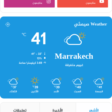
متابعون
متابعون
Weather صيصثي
41
℃
Marrakech
41º - 33º
13%
3.69 كيلومتر/ساعة
غيوم متفرقة
37
39
39
40
41
℃
℃
℃
℃
℃
الجمعة
السبت
الأحد
الأثنين
الثلاثاء
الأشهر
الأخيرة
تعليقات