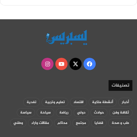
‫X
فيسبوك
‫YouTube
انستقرام
تصنيفات
أخبار
أنشطة ملكية
اقتصاد
تعليم وتربية
تغدية
ثقافة وفن
حوادث
دولي
رياضة
سياحة
سياسة
طب و صحة
قضايا
مجتمع
محاكم
مقالات واراء
وطني