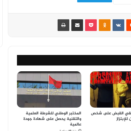
‏Reddit
‏VKontakte
Odnoklassniki
‫Pocket
مشاركة عبر البريد
طباعة
لقي القبض على شخص
المختبر الوطني للشرطة العلمية
لإبتزاز
والتقنية يحصل على شهادة جودة
عالمية