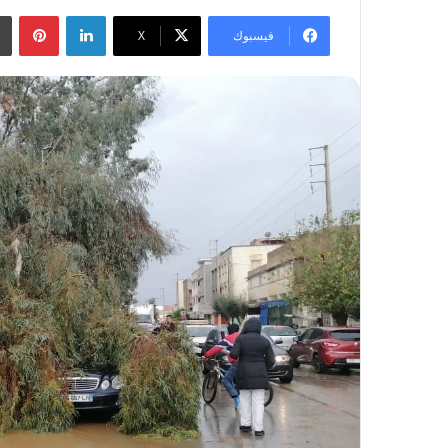
لينكدإن
بينتيريست
فيسبوك
‫X