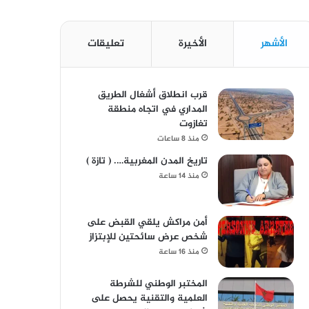
الأشهر
الأخيرة
تعليقات
قرب انطلاق أشغال الطريق
المداري في اتجاه منطقة
تغازوت
منذ 8 ساعات
تاريخ المدن المغربية…. ( تازة )
منذ 14 ساعة
أمن مراكش يلقي القبض على
شخص عرض سائحتين للإبتزاز
منذ 16 ساعة
المختبر الوطني للشرطة
العلمية والتقنية يحصل على