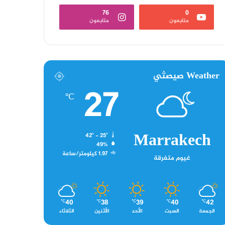
76
0
متابعون
متابعون
Weather صيصثي
27
℃
Marrakech
42º - 25º
49%
1.97 كيلومتر/ساعة
غيوم متفرقة
40
38
39
40
42
℃
℃
℃
℃
℃
الجمعة
السبت
الأحد
الأثنين
الثلاثاء