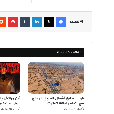
فيسبوك
‫X
لينكدإن
‏Tumblr
بينتيريست
شاركها
مقالات ذات صلة
قرب انطلاق أشغال الطريق المداري
أمن مراكش ي
في اتجاه منطقة تغازوت
عرض سائحتين ل
منذ 8 ساعات
منذ 16 ساعة