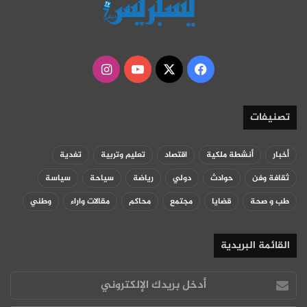
‫X
فيسبوك
‫YouTube
انستقرام
تصنيفات
أخبار
أنشطة ملكية
اقتصاد
تعليم وتربية
تغدية
ثقافة وفن
حوادث
دولي
رياضة
سياحة
سياسة
طب و صحة
قضايا
مجتمع
محاكم
مقالات واراء
وطني
القائمة البريدية
أدخل
بريدك
الإلكتروني