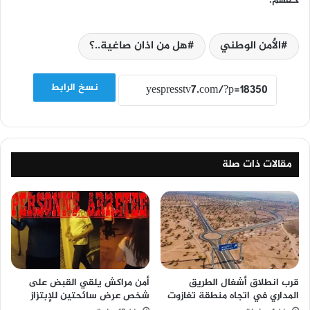
حقهم.
الأمن الوطني
هل من اذان صاغية..؟
نسخ الرابط
مقالات ذات صلة
قرب انطلاق أشغال الطريق
أمن مراكش يلقي القبض على
المداري في اتجاه منطقة تغازوت
شخص عرض سائحتين للإبتزاز