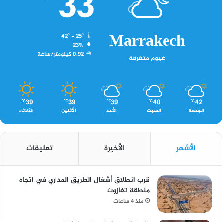
33
Marrakech
42º - 25º
23%
0.92 كيلومتر/ساعة
غيوم متفرقة
39
39
39
40
42
℃
℃
℃
℃
℃
الجمعة
السبت
الأحد
الأثنين
الثلاثاء
الأشهر
الأخيرة
تعليقات
قرب انطلاق أشغال الطريق المداري في اتجاه
منطقة تغازوت
منذ 4 ساعات