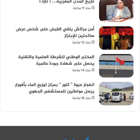
تاريخ المدن المغربية…. ( تازة )
منذ 11 ساعة
أمن مراكش يلقي القبض على شخص عرض
سائحتين للإبتزاز
منذ 12 ساعة
المختبر الوطني للشرطة العلمية والتقنية
يحصل على شهادة جودة عالمية
منذ 14 ساعة
انفجار عبوة ” كلور ” بمركز توزيع الماء بأفورار
يرسل مواطنين للمستشفى الجهوي
منذ 16 ساعة