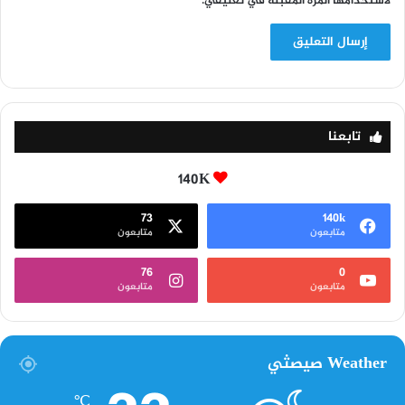
لاستخدامها المرة المقبلة في تعليقي.
تابعنا
140K
73
140k
متابعون
متابعون
76
0
متابعون
متابعون
Weather صيصثي
℃