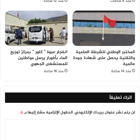
منذ 4 ساعات
منذ 12 ساعة
المختبر الوطني للشرطة العلمية
انفجار عبوة ” كلور ” بمركز توزيع
والتقنية يحصل على شهادة جودة
الماء بأفورار يرسل مواطنين
عالمية
للمستشفى الجهوي
منذ 14 ساعة
منذ 16 ساعة
اترك تعليقاً
لن يتم نشر عنوان بريدك الإلكتروني.
الحقول الإلزامية مشار إليها بـ
*
ا
ل