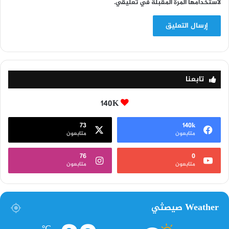
لاستخدامها المرة المقبلة في تعليقي.
تابعنا
140K
73
140k
متابعون
متابعون
76
0
متابعون
متابعون
Weather صيصثي