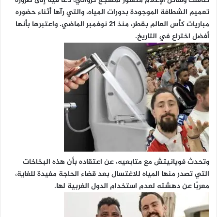
تناقلت وسائل الإعلام منشور لمشجع كرواتي، دعا فيه إلى ضرورة
تعميم الشطافة الموجودة بدورات المياه، والتي رآها أثناء حضوره
مباريات كأس العالم بقطر، منذ 21 نوفمبر الماضي. واعتبرها بأنها
أفضل اختراع في التاريخ.
وتحدث فويانيتش مع متابعيه، عن اعتقاده بأن هذه البخاخات
التي تصدر منها المياه للاغتسال بعد قضاء الحاجة مفيدة للغاية،
معربًا عن دهشته لعدم استخدام الدول الغربية لها.