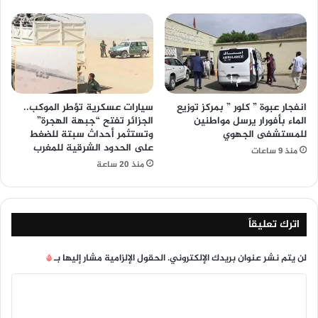
انفجار عبوة ” كلور ” بمركز توزيع
سيارات عسكرية تؤطر الموكب..
الماء بأفورار يرسل مواطنين
الجزائر تفتح “جبهة الهجرة”
للمستشفى الجهوي
وتستثمر أحداث سبتة للضغط
على الحدود الشرقية للمغرب
منذ 9 ساعات
منذ 20 ساعة
اترك تعليقاً
لن يتم نشر عنوان بريدك الإلكتروني.
الحقول الإلزامية مشار إليها بـ
*
ا
ل