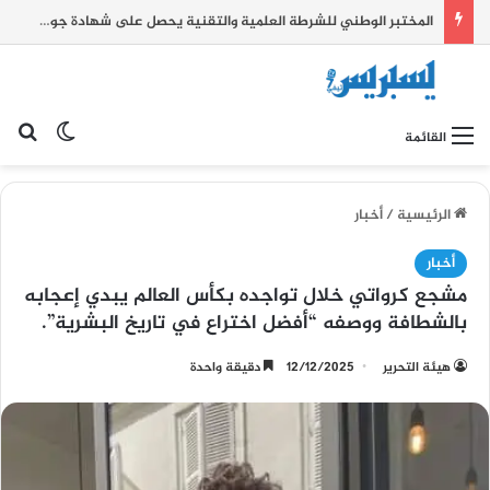
المختبر الوطني للشرطة العلمية والتقنية يحصل على شهادة جودة عالمية
بح
الوضع ا
القائمة
الرئيسية
/
أخبار
أخبار
مشجع كرواتي خلال تواجده بكأس العالم يبدي إعجابه
بالشطافة ووصفه “أفضل اختراع في تاريخ البشرية”.
هيئة التحرير
12/12/2025
دقيقة واحدة