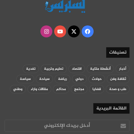
‫X
فيسبوك
‫YouTube
انستقرام
تصنيفات
أخبار
أنشطة ملكية
اقتصاد
تعليم وتربية
تغدية
ثقافة وفن
حوادث
دولي
رياضة
سياحة
سياسة
طب و صحة
قضايا
مجتمع
محاكم
مقالات واراء
وطني
القائمة البريدية
أدخل
بريدك