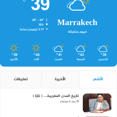
39
℃
Marrakech
39º - 34º
16%
3.77 كيلومتر/ساعة
غيوم متفرقة
39
40
41
42
39
℃
℃
℃
℃
℃
الخميس
الجمعة
السبت
الأحد
الأثنين
الأشهر
الأخيرة
تعليقات
تاريخ المدن المغربية…. ( تازة )
منذ 3 ساعات